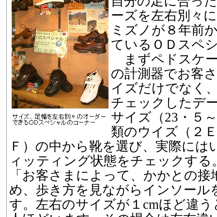
自分の足に合っ
ーズを左右別々
ミズノが８年前
ているＯＤスペ
まずペドスケー
の計測器でお客
イズだけでなく
チェックしたデ
サイズ（23・５～
類のウイズ（２Ｅ
Ｆ）の中から靴を選び、実際には
ィッティング状態をチェックする
「お客さまによって、かかとの接
め、歩き方を見ながらインソール
す。左右のサイズが１cmほど違う