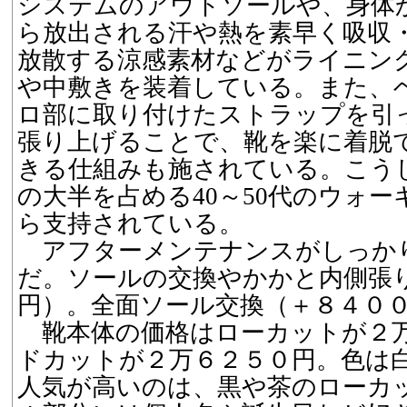
システムのアウトソールや、身体
ら放出される汗や熱を素早く吸収
放散する涼感素材などがライニン
や中敷きを装着している。また、
ロ部に取り付けたストラップを引
張り上げることで、靴を楽に着脱
きる仕組みも施されている。こう
の大半を占める40～50代のウォ
ら支持されている。
アフターメンテナンスがしっか
だ。ソールの交換やかかと内側張
円）。全面ソール交換（＋８４０
靴本体の価格はローカットが２万
ドカットが２万６２５０円。色は
人気が高いのは、黒や茶のローカ