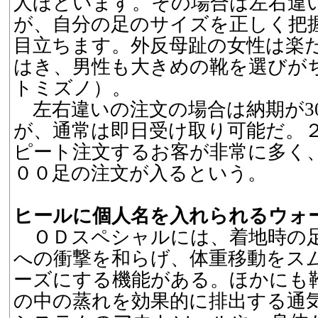
人ほどいます。その場合は左右違
が、自分の足のサイズを正しく把
目立ちます。外反母趾の女性は楽
はき、男性も大きめの靴を選びが
トミズノ）。
左右違いの注文の場合は納期が30
が、通常は即日受け取り可能だ。
ピート注文するお客が非常に多く
００足の注文が入るという。
ヒールに個人名を入れられるウォ
ＯＤスペシャルには、着地時の
への衝撃を和らげ、体重移動をス
ーズにする機能がある。ほかにも
の中の蒸れを効果的に排出する通