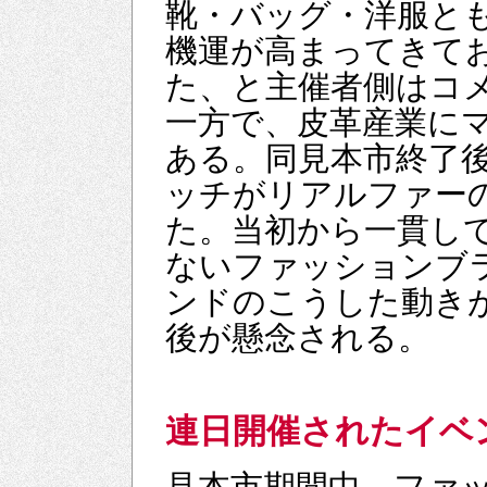
靴・バッグ・洋服と
機運が高まってきて
た、と主催者側はコ
一方で、皮革産業に
ある。同見本市終了
ッチがリアルファー
た。当初から一貫し
ないファッションブ
ンドのこうした動き
後が懸念される。
連日開催されたイベ
見本市期間中、ファ