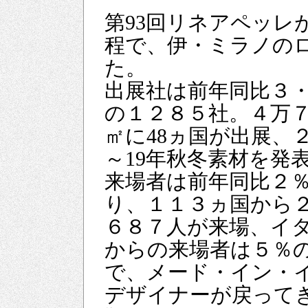
第93回リネアペッレ
程で、伊・ミラノの
た。
出展社は前年同比３
の１２８５社。４万
㎡に48ヵ国が出展、
～19年秋冬素材を発
来場者は前年同比２
り、１１３ヵ国から
６８７人が来場、イ
からの来場者は５％
で、メード・イン・
デザイナーが戻って