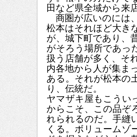
田など県全域から来
商圏が広いのには、
松本はそれほど大き
が、城下町であり、
がそろう場所であっ
扱う店舗が多く、そ
内各地から人が集ま
ある。それが松本の
り、伝統だ。
ヤマザキ屋もこうい
からこそ、この品ぞ
れられるのだ。手縫い
くる。ボリュームゾ