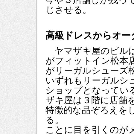
今や３店舗しか残っ
じさせる。
高級ドレスからオー
ヤマザキ屋のビル
がフィットイン松本
がリーガルシューズ
いずれもリーガルシ
ショップとなってい
ザキ屋は３階に店舗
特徴的な品ぞろえを
る。
ことに目を引くのが