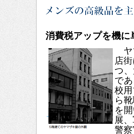
消費税アップを機に
ヤ
店街
つ、
であ
校用
ら靴
を開
展、
警察