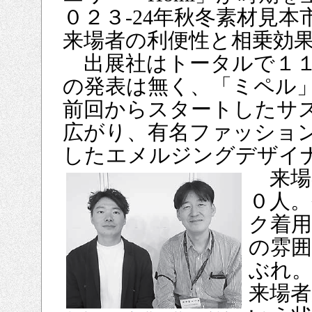
０２３‐24年秋冬素材見
来場者の利便性と相乗効
出展社はトータルで１１
の発表は無く、「ミペル
前回からスタートしたサ
広がり、有名ファッショ
したエメルジングデザイ
来場者
０人
ク着
の雰
ぶれ
来場