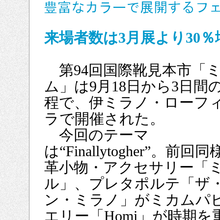
来場者数は3月展より30％
第94回国際靴見本市「
ム」は9月18日から3日間
程で、伊ミラノ・ローフ
ラで開催された。
今回のテーマ
は“Finallytogher”。前回
革小物・アクセサリー「
ル」、プレタポルテ「ザ
ン・ミラノ」がミカムパ
エリー「Homi」が時期